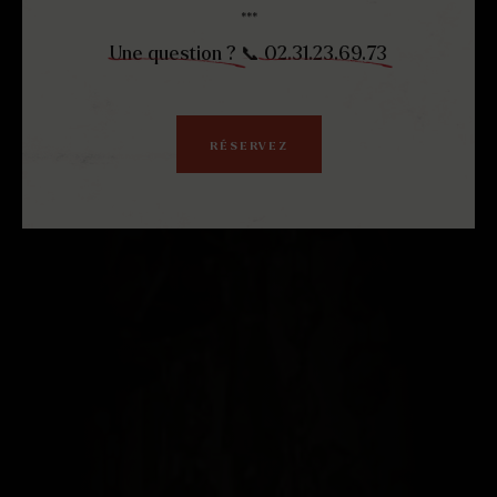
***
Une question ?
📞
02.31.23.69.73
RÉSERVEZ