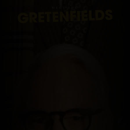
M
E
E
T
T
H
E
GRETENFIELDS