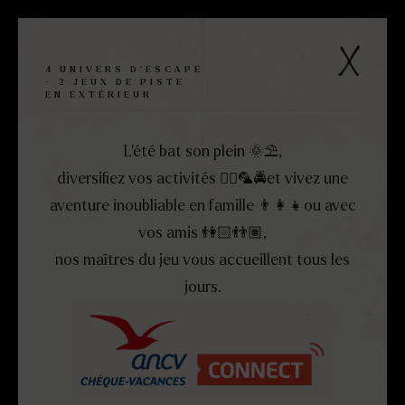
Panneau de gestion des cookies
Escape
4 UNIVERS D'ESCAPE
- 2 JEUX DE PISTE
game
EN EXTÉRIEUR
MENU
FERMER
Caen
L’été bat son plein 🌞​⛱️​,
diversifiez vos activités 🏴‍☠️​🦜​🚔et vivez une
aventure inoubliable en famille 👨‍👩‍👧​ou avec
vos amis 👫🏻​👬🏽,
nos maîtres du jeu vous accueillent tous les
jours.