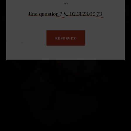
***
Une question ?
📞
02.31.23.69.73
RÉSERVEZ