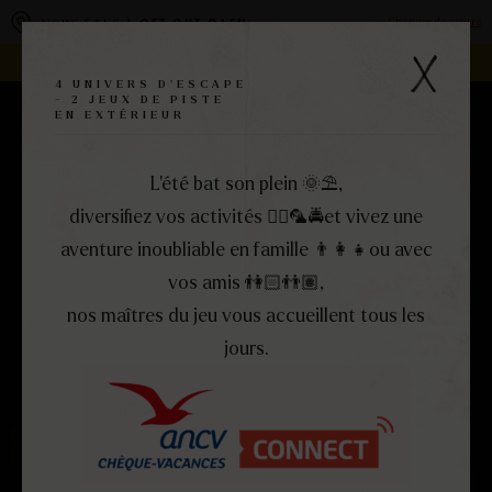
Panneau de gestion des cookies
Changer de centre
VOUS ÊTES À
GET OUT CAEN
REJOIGNEZ LA FAMILLE -
DEVENEZ FRANCHISÉ !
4 UNIVERS D'ESCAPE
- 2 JEUX DE PISTE
EN EXTÉRIEUR
RÉSERVEZ
MENU
FERMER
L’été bat son plein 🌞​⛱️​,
diversifiez vos activités 🏴‍☠️​🦜​🚔et vivez une
aventure inoubliable en famille 👨‍👩‍👧​ou avec
vos amis 👫🏻​👬🏽,
nos maîtres du jeu vous accueillent tous les
jours.