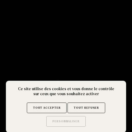
Ce site utilise des cookies et vous donne le contrôle
sur ceux que vous souhaitez activer
TOUT ACCEPTER
TOUT REFUSER
PERSONNALISER
Saurez-vous trouver
les secrets de ce site ?