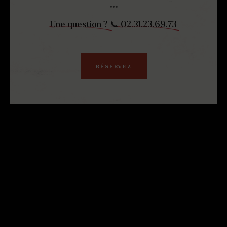
***
Une question ?
📞
02.31.23.69.73
RÉSERVEZ