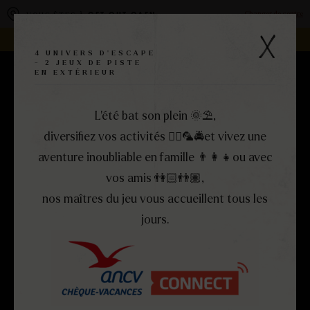
Panneau de gestion des cookies
Changer de centre
VOUS ÊTES À
GET OUT CAEN
REJOIGNEZ LA FAMILLE -
DEVENEZ FRANCHISÉ !
4 UNIVERS D'ESCAPE
- 2 JEUX DE PISTE
EN EXTÉRIEUR
RÉSERVEZ
MENU
FERMER
L’été bat son plein 🌞​⛱️​,
diversifiez vos activités 🏴‍☠️​🦜​🚔et vivez une
aventure inoubliable en famille 👨‍👩‍👧​ou avec
vos amis 👫🏻​👬🏽,
nos maîtres du jeu vous accueillent tous les
jours.