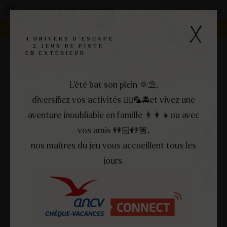
Panneau de gestion des cookies
Changer de centre
VOUS ÊTES À
GET OUT CAEN
REJOIGNEZ LA FAMILLE -
DEVENEZ FRANCHISÉ !
4 UNIVERS D'ESCAPE
- 2 JEUX DE PISTE
EN EXTÉRIEUR
RÉSERVEZ
MENU
FERMER
L’été bat son plein 🌞​⛱️​,
diversifiez vos activités 🏴‍☠️​🦜​🚔et vivez une
aventure inoubliable en famille 👨‍👩‍👧​ou avec
vos amis 👫🏻​👬🏽,
nos maîtres du jeu vous accueillent tous les
jours.
ESCAPE
PREMIER
DISCOCLUB: