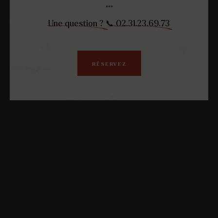
GAME
ALBUM
***
CAEN
Une question ?
📞
02.31.23.69.73
RÉSERVEZ