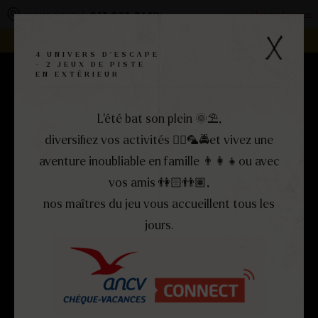
Panneau de gestion des cookies
Changer de centre
VOUS ÊTES À
GET OUT CAEN
REJOIGNEZ LA FAMILLE -
DEVENEZ FRANCHISÉ !
4 UNIVERS D'ESCAPE
- 2 JEUX DE PISTE
EN EXTÉRIEUR
RÉSERVEZ
MENU
FERMER
L’été bat son plein 🌞​⛱️​,
diversifiez vos activités 🏴‍☠️​🦜​🚔et vivez une
aventure inoubliable en famille 👨‍👩‍👧​ou avec
vos amis 👫🏻​👬🏽,
nos maîtres du jeu vous accueillent tous les
jours.
ESCAPE
ET
GAME
ESCAPE