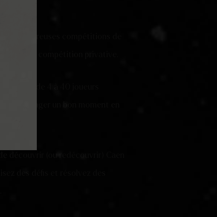
ne des nombreuses compétitions de
btenir une compétition privative.
 en groupe de 4 à 40 joueurs
al pour partager un bon moment en
ollègues.
de découvrir (ou redécouvrir) Caen
isez des défis et résolvez des
.