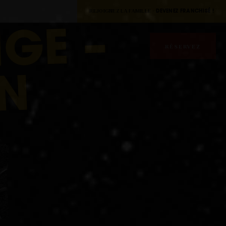
REJOIGNEZ LA FAMILLE -
DEVENEZ FRANCHISÉ !
–
NGE
RÉSERVEZ
IN