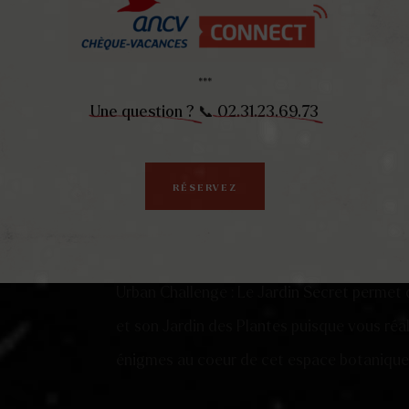
En petits groupes, inscrivez-vous dans u
***
la semaine. En grand groupe, demandez à o
Une question ?
📞
02.31.23.69.73
Urban Challenge : Le Jardin Secret se joue
RÉSERVEZ
répartis en équipes de 2 à 4 joueurs – idé
famille, à l’occasion d’un EVG/JF ou entre c
Urban Challenge : Le Jardin Secret permet 
et son Jardin des Plantes puisque vous réal
énigmes au coeur de cet espace botanique