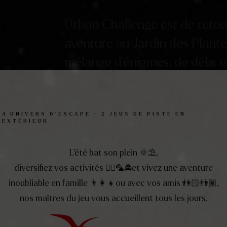
Urban Challenge est de retou
aventure au Jardin des Plante
mélange d’énigmes, de défis et
composez votre équipe, de 2 
folle aventure d’une heure !
4 UNIVERS D'ESCAPE - 2 JEUX DE PISTE EN
EXTÉRIEUR
L’été bat son plein 🌞​⛱️​,
Découvrez les mystères du Jardin des Pla
diversifiez vos activités 🏴‍☠️​🦜​🚔et vivez une aventure
quêtes et remportez la victoire sur vos co
inoubliable en famille 👨‍👩‍👧​ou avec vos amis 👫🏻​👬🏽,
nos maîtres du jeu vous accueillent tous les jours.
pour tous les âges, à partir de 6 ans.