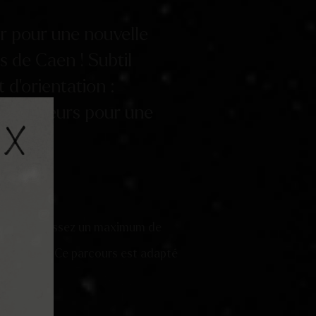
r pour une nouvelle
s de Caen ! Subtil
 d’orientation :
à 4 joueurs pour une
ntes, remplissez un maximum de
ncurrents ! Ce parcours est adapté