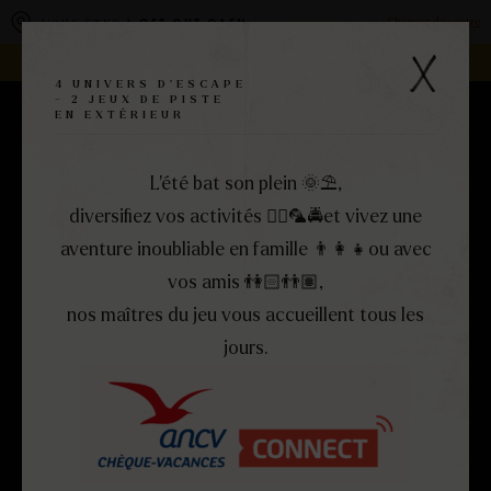
Panneau de gestion des cookies
Changer de centre
VOUS ÊTES À
GET OUT CAEN
REJOIGNEZ LA FAMILLE -
DEVENEZ FRANCHISÉ !
4 UNIVERS D'ESCAPE
- 2 JEUX DE PISTE
EN EXTÉRIEUR
RÉSERVEZ
MENU
FERMER
L’été bat son plein 🌞​⛱️​,
diversifiez vos activités 🏴‍☠️​🦜​🚔et vivez une
aventure inoubliable en famille 👨‍👩‍👧​ou avec
vos amis 👫🏻​👬🏽,
nos maîtres du jeu vous accueillent tous les
jours.