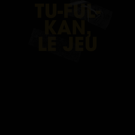
TU-FUL-
ESCAP
KAN,
GAME
LE JEU
CAEN