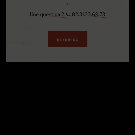
***
Une question ?
📞
02.31.23.69.73
RÉSERVEZ