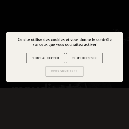
Ce site utilise des cookies et vous donne le contrôle
sur ceux que vous souhaitez activer
A la poursuite
TOUT ACCEPTER
TOUT REFUSER
de l'idôle
PERSONNALISER
Saurez-vous trouver
les secrets de ce site ?
maudite !