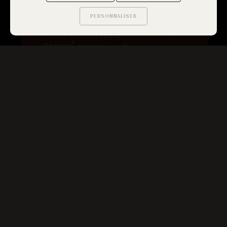
KIDS
GET OUT
PERSONNALISER
Saurez-vous trouver
Vos enfants
les secrets de ce site ?
aussi
passent
en mode
enquête !
12 JANVIER 2020
Pour un anniversaire ou juste un
moment entre eux…
Get Out s’adapte à vos enfants de 8
à 12 ans !
Seront-ils meilleurs que vous ?