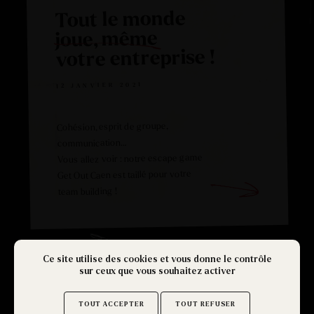
Tout le monde
joue, même
votre entreprise !
12 JANVIER 2021
Cohésion, esprit de groupe,
communication…
Vous allez voir : notre escape game
Get Out Caen est taillé pour votre
team building !
Ce site utilise des cookies et vous donne le contrôle
sur ceux que vous souhaitez activer
TOUT ACCEPTER
TOUT REFUSER