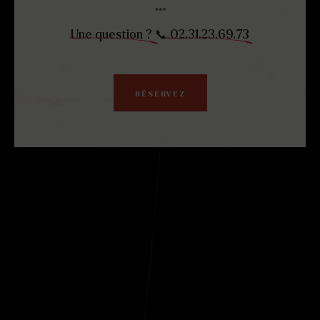
***
Une question ?
📞
02.31.23.69.73
RÉSERVEZ