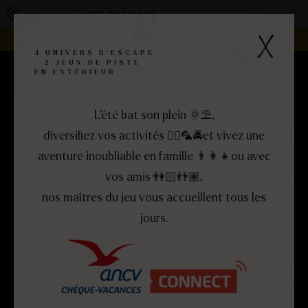
Panneau de gestion des cookies
Changer de centre
VOUS ÊTES À
GET OUT CAEN
REJOIGNEZ LA FAMILLE -
DEVENEZ FRANCHISÉ !
4 UNIVERS D'ESCAPE
- 2 JEUX DE PISTE
EN EXTÉRIEUR
RÉSERVEZ
MENU
FERMER
L’été bat son plein 🌞​⛱️​,
diversifiez vos activités 🏴‍☠️​🦜​🚔et vivez une
aventure inoubliable en famille 👨‍👩‍👧​ou avec
vos amis 👫🏻​👬🏽,
nos maîtres du jeu vous accueillent tous les
jours.