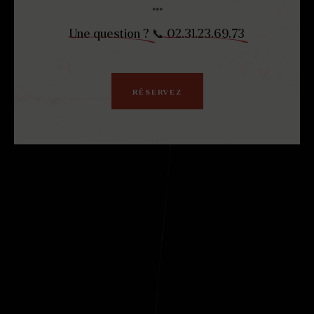
***
Une question ?
📞
02.31.23.69.73
RÉSERVEZ