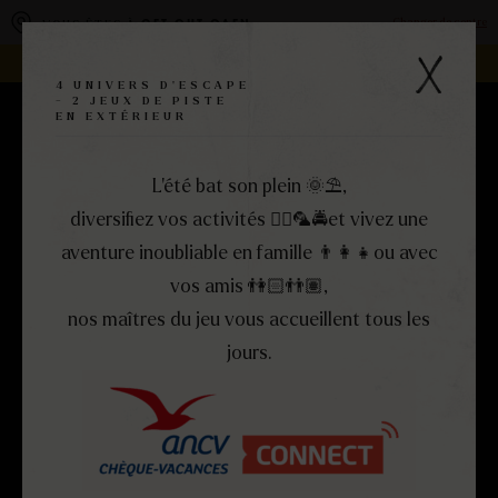
Panneau de gestion des cookies
Changer de centre
VOUS ÊTES À
GET OUT CAEN
REJOIGNEZ LA FAMILLE -
DEVENEZ FRANCHISÉ !
4 UNIVERS D'ESCAPE
- 2 JEUX DE PISTE
EN EXTÉRIEUR
RÉSERVEZ
MENU
FERMER
L’été bat son plein 🌞​⛱️​,
diversifiez vos activités 🏴‍☠️​🦜​🚔et vivez une
aventure inoubliable en famille 👨‍👩‍👧​ou avec
vos amis 👫🏻​👬🏽,
nos maîtres du jeu vous accueillent tous les
jours.